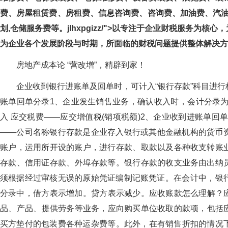
费、房屋租赁费、房租费、信息咨询费、咨询费、加油费
划,仓储服务费等。jlhxpgizz/">以专注于企业财税服务为核
为企业各个发展阶段与时期，所面临的财税问题提供整体解决方案
房地产成本论 “营改增”，精辟到家！
企业收到银行进账单及回单时，可计入“银行存款”科目进行核算
账单回单分录1、企业发生销售业务，确认收入时，会计分录为
入 应交税费——应交增值税(销项税额)2、企业收到进账单回单时，会计
——公司名称银行存款是企业存入银行或其他金融机构的货币资金
账户，运用所开设的账户，进行存款、取款以及各种收支转账业务
存款、信用证存款、外埠存款等。银行存款的收支业务由出纳
须根据经过审核无误的原始凭证编制记账凭证。在会计中，银行
分录中，借方表示增加。贷方表示减少。应收账款怎么理解
品、产品、提供劳务等业务，应向购买单位收取的款项，
买方垫付的包装费各种运杂费等。此外，在有销售折扣的情况下