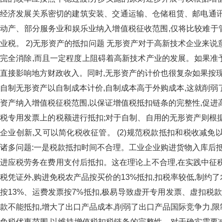
经济发展关系密切的建筑安装、交通运输、仓储租赁、
动产、部分服务业和娱乐业纳入增值税征收范围,仅将比较
业税。 2)无形资产的抵扣问题 无形资产对于高新技术企业来说
完全消除,而且一定程度上阻碍着高新技术产业的发展。如果
直接影响地方财政收入。同时,无形资产的计价也很复杂如果
自制无形资产以自制成本计价,自制成本高于外购成本,这就削弱了企业
资产纳入增值税征税范围,以保证增值税抵扣链条的完整性,促进高新技
税专用发票上的税额进行抵扣;对于自制、自用的无形资产则根据开
企业创新,又可以简化税收征管。 (2)规范税款抵扣和税
诸多问题:一是税款抵扣时间不合理。工业企业购进货物入库
进应税劳务在费用支付后抵扣。这在理论上不合理,在实践中征税
税凭证外,购进免税农产品按买价的13%抵扣,扣税率较低,制约了农
按13%、运费发票按7%抵扣,极易导致虚开专用发票、虚
款不能抵扣,增大了出口产品成本,削弱了出口产品国际竞争力,限制了
免税优惠范围,以维持增值税扣税链条的完整性。对于确实需