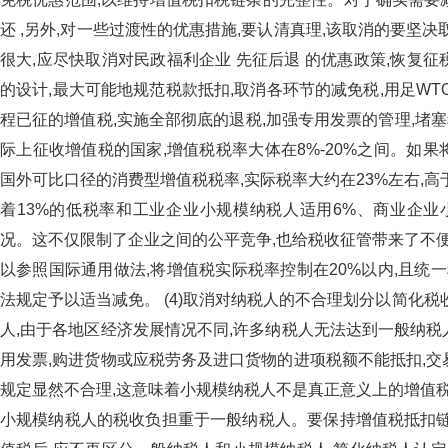
还 ,另外,对一些过渡性的优惠措施,要认清真理,该取消的要坚
很大,应尽快取消对民政福利企业 先征后退 的优惠政策,恢复征税
的设计,最大可能地规范税款抵扣,取消各环节的减免税,用足W
程已征的增值税,实施全部彻底的退税,加强专用发票的管理,堵塞税收漏
际上征收增值税的国家,增值税税率大体在8%-20%之间
国外可比口径的消费型增值税税率,实际税率大约在23%左右,高于西
着13%的低税率和工业企业小规模纳税人适用6%、商业
况。这不仅限制了企业之间的公平竞争,也给税收征管带来了不便,
以参照国际通用做法,将增值税实际税率控制在20%以内,且统
法规定予以适当减免。 (4)取消对纳税人的不合理划分以
人,由于各地区经济发展情况不同,许多纳税人无法达到一般纳税人的
用发票,购进货物或应税劳务及进口货物的进项税额不能抵扣,交易对
规定显然不合理,这意味着小规模纳税人不是真正意义上的增值税
小规模纳税人的税收负担重于一般纳税人。要保持增值税抵扣链