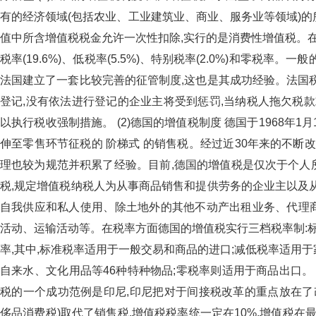
有的经济领域(包括农业、工业建筑业、商业、服务业
值中所含增值税税金允许一次性扣除,实行的是消费性增值税
税率(19.6%)、低税率(5.5%)、特别税率(2.0%)和零税率
法国建立了一套比较完善的征管制度,这也是其成功经验。
登记,没有依法进行登记的企业主将受到惩罚,当纳税人拖欠税款
以执行税收强制措施。 (2)德国的增值税制度 德国于196
伸至零售环节征税的 阶梯式 的销售税。经过近30年来的
理也较为规范并积累了经验。目前,德国的增值税是仅次于个人
税,规定增值税纳税人为从事商品销售和提供劳务的企业主以及
自我供应和私人使用、除土地外的其他不动产出租业务、代
活动、运输活动等。在税率方面德国的增值税实行三档税率制:
率,其中,标准税率适用于一般交易和商品的进口;减低税率适用于家养动物、鱼
自来水、文化用品等46种特种物品;零税率则适用于商品出口
税的一个成功范例是印尼,印尼把对于间接税改革的重点放在了
侈品消费税)取代了销售税,增值税税率统一定在10%,增值税在