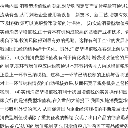
拉动内需 消费型增值税的实施,对所购固定资产支付税款可通过
流动资金,从而刺激企业使用新设备、新技术、新工艺,增
下,财税政策可以克服货币政策的时滞性。 (2)实施消费
实施消费型增值税,由于资本有机构成较高的基础产业和技术
税负下降,投资风险得到最有效的规避。这样有利于企业的发
我国国民经济结构趋于优化。另外,消费型增值税在客观上
差距。 (3)实施消费型增值税有利于简化税制,增强税收
的制度,某环节增值税应纳税额通过本环节销售收入乘以增值税率
正是上一环节已纳税额。这样上一环节已纳税额的正确与否,将直
对上一环节纳税情况的自动稽核效果,从而拓宽了税务机关监督检
税制。 (4)实施消费型增值税有利于我国增值税的实务操
家实行的是消费型增值税,在入世的大前提下,我国实施消费型增
一步吸引外资的流入,从而促进国内企业经济规模的不断发展壮大,增
消费型增值税消除了重复征税的弊端,实现了出口产品的彻底退税,促进
际借鉴 (1)法国的增值税制度 法国增值税几乎涵盖了商品或劳务