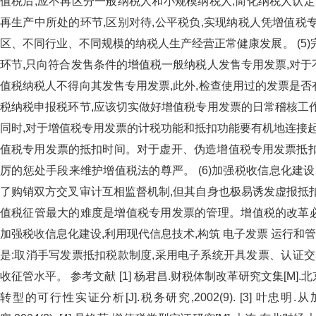
值税后,应不再区分一般纳税人和小规模纳税人,简化纳税人认定
再生产中所处的环节,区别对待,公平税负,实现纳税人凭增值税
区、不同行业、不同规模的纳税人生产经营正常健康发展
环节,只向符合发售条件的增值税一般纳税人发售专用发票,对于不
值税纳税人不得向其发售专用发票,此外,检查使用过的发票是否有违
税纳税申报税环节,应该切实做好增值税专用发票的日常稽核工作,防
同时,对于增值税专用发票的计税功能和抵扣功能要有机地连接起
值税专用发票的抵扣时间。对于虚开、伪造增值税专用
厉的惩处手段来维护增值税法的尊严。 (6)加强税收信息
了购销双方交叉审计互相监督机制,但其自身也极易诱发虚报抵扣税额
值税征管最大的难度是增值税专用发票的管理。增值税的改革必须辅
加强税收信息化建设,利用现代信息技术,构筑 电子发票 运行和管理制
是:取消手写发票抵扣税款制度,采用电子系统开具发票、认证
收征管水平。 参考文献 [1] 杨君昌.财税体制改革研究文集[M].北
转型的可行性实证分析[J].税务研究,2002(9). [3] 叶