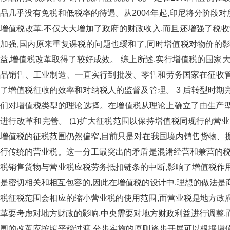
品几乎没有免税和低税率的待遇。从2004年起,印尼将分阶
增值税改革,不仅大大增加了政府的财政收入,而且还增强了税收
加强,国内原来重复课税的问题也缓和了,同时增值税对物价的
益,增值税改革取得了较好成效。 综上所述,实行增值税的
品销售、工业制造、一直实行到批发、零售和劳务国家
了增值税征收的效率和对纳税人的监督及管理。 3 后转型
们对增值税类型的理论选择。在增值税从理论上确立了由生
进行改革和完善。 (1)扩大征税范围以保持增值税同现行的
增值税的征税范围仍然偏窄,目前只是对在我国境内销售货物
行传统的营业税。这一分工最突出的矛盾是混淆经营和兼营
税销售货物与营业税应税劳务抵扣链条的中断,影响了增值税作用的发
是密切相关和相互包容的,因此在增值税的设计中,理想的做法是
税征税范围会相应的缩小营业税的使用范围,而营业税是地方政
革要考虑对地方财政的影响,中央需要对地方财政利益进行调整,而且有
围的改革应按照平稳过渡,分步实施的原则逐步开展可以根据增