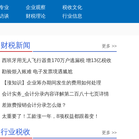
专业
企业观察
税收文化
访谈
财税理论
行业信息
财税新闻
更多 >>
西班牙用无人飞行器查170万户逃漏税 增13亿税收
勘验烦入账难 电子发票境遇尴尬
【涨知识】企业筹办期间发生的费用如何处理
会计实务_会计分录内容详解第二百八十七页详情
差旅费报销会计分录怎么做？
太重要了！工龄涨一年，8项权益都跟着变！
行业税收
更多 >>