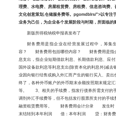
理费、水电费、房屋租赁费、房租费、信息咨询费
文化创意策划,仓储服务费等。pgomdblrs/">
业务为己任，为企业各个发展阶段与时期，所面临
新版所得税纳税申报表发布了
财务费用是指企业在经营发展过程中，筹集
容？ 财务费用包括哪些内容？ 财务费用是指企
息支出，指企业短期借款利息、长期借款利息、应
国外设备款利息等利息支出(除资本化的利息外)减去银行
业因向银行结售或购入外汇而产生的银行买入、卖出价
终了，各种外币账户的外币期末余额按照期末规定
等。 3、相关的手续费，指发行债券所需支付的
调剂外汇手续费等，但不包括发行股票所支付的手续费
融资租赁费用等。 财务费用会计分录 发生时
末结转到本年利润 借：本年利润 贷：财务