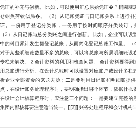
凭证的补充与创新。 比如，可以使用汇总原始凭证�？梢
せ蚶奂萍钦似局�。 （2）从记账凭证与日记账关系上进行补充或创
证。一份用于登记分类账，一份用于按时间顺序分类装订
（3）从日记账与总分类账之间进行创新。 比如，企业可以
中的科目累计发生额登记总账，从而简化登记总账工作量。 （4
对于某些明细账数量不多的总账，可以将总账与所属明细账设在一起
专栏来解决。 2.会计资料的利用和检查问题。 会计资料要得到充分
用总账进行分析。在设计总账时可以设置对应账户或设计多栏式总账
析企业全部资金的来龙去脉；二是要利用日记账和明细账提供分
点，在设计账务处理程序时，要明确指出哪个环节，依据什么资
在设计会计核算程序时，应注意三个问题：一是要建立完整的
集团内部核算要注意适当统一。[][2][] 账务处理程序和会计